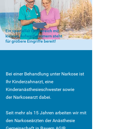
Ein spezieller OP-Bereich mit
kleinen Aufwachzimmern steht
für größere Eingriffe bereit!
Alle guten Dinge sind 3
Bei einer Behandlung unter Narkose ist
Ihr Kinderzahnarzt, eine
Kinderanästhesieschwester sowie
der
Narkosearzt
dabei.
Seit mehr als 15 Jahren arbeiten wir mit
den Narkoseärzten der Anästhesie
Gemeinschaft in Bayern AGIB