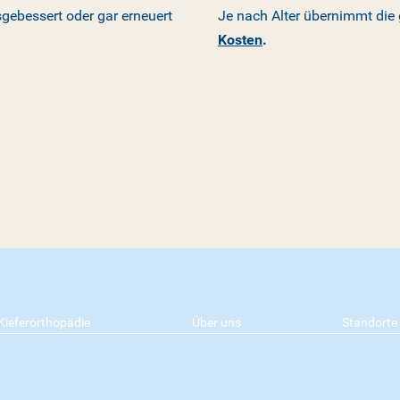
gebessert oder gar erneuert
Je nach Alter übernimmt die
Kosten
.
Kieferorthopädie
Über uns
Standorte