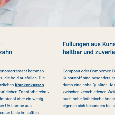
 –
Füllungen aus Kuns
hzahn
haltbar und zuverl
sionomerzement kommen
Composit oder Compomer: Di
, die bald ausfallen. Die
Kunststoff sind besonders ha
tzlichen
Krankenkassen
.
durch eine hohe Qualität. Je
türlichen Zahnfarbe relativ
zwischen verschiedenen Weiß
llmaterial aber ein wenig
auch hohe ästhetische Anspr
iner UV-Lampe aus.
eigenen sich besonders bei 
rster Linie im späten