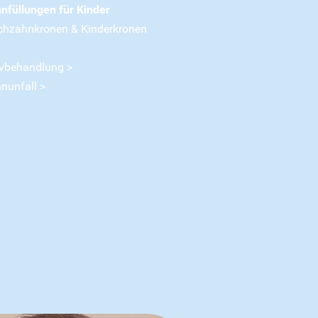
nfüllungen für Kinder
chzahnkronen & Kinderkronen
vbehandlung >
nunfall >