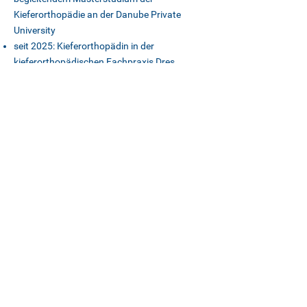
Kieferorthopädie an der Danube Private
University
seit 2025: Kieferorthopädin in der
kieferorthopädischen Fachpraxis Dres.
Kirchner/Raptarchis
ONLINE
TERMIN
Datenschutz
Impressum
Follow us on
Social Media
Wir suchen Sie!